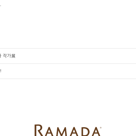
.
자 작가展
!