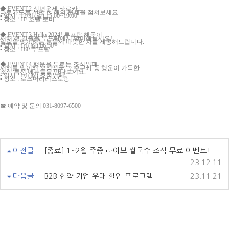
◆
EVENT.2 신년운세 타로카드
타로카드로 24년 한 해의 운세를 점쳐보세요
▪ 일시 : 12/31(일) 15:00~19:00
▪ 장소 : 1F 호텔 로비
◆
EVENT.3 Hello 2024! 루프탑 해돋이
새해 첫 일출을 루프탑에서 맞이해보세요!
일출을 맞이하는 분들께 따뜻한 차를 제공해드립니다.
▪ 일시 : 1/1(월) 06:30~
▪ 장소 : 18F 루프탑
◆
EVENT.4 행운을 부르는 조식뷔페
새해를 맞이해 오색떡국, 포춘쿠키 등 행운이 가득한
조식 특선 메뉴들을 만나보세요.
▪ 일시 : 1/1(월) 조식뷔페
▪ 장소 : 로즈마리레스토랑
☎ 예약 및 문의 031-8097-6500
이전글
[종료] 1~2월 주중 라이브 쌀국수 조식 무료 이벤트!
23.12.11
다음글
B2B 협약 기업 우대 할인 프로그램
23.11.21