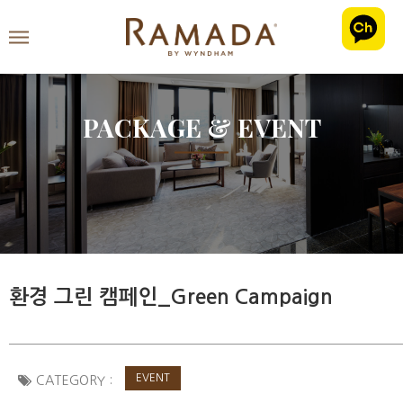
PACKAGE & EVENT
환경 그린 캠페인_Green Campaign
EVENT
CATEGORY :