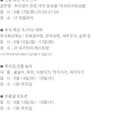
● 전통 퓨전 국악 연주
공연명 : 추석맞이 퓨전 국악 앙상블 '아리모리앙상블'
일 시 : 9월 17일(화) 20:00-21:00
장 소 : 1F 호텔로비
● 추석 특선 조/석식 뷔페
추석특선메뉴 : 전복갈비찜, 문어숙회, 새우꼬치, 송편 등
일 시 : 9월 16일(월) - 17일(화)
장 소 : 2F 로즈마리 레스토랑
*조/석식에 따라 메뉴가 상이할 수 있습니다.
● 루프탑 전통 놀이
내 용 : 윷놀이, 투호, 사방치기, 딱지치기, 제기차기
일 시 : 9월 14일(토) - 18일(수)
장 소 : 18F 루프탑
● 보름달 포토존
일 시 : 9월 14일(토) - 18일(수)
장 소 : 18F 루프탑