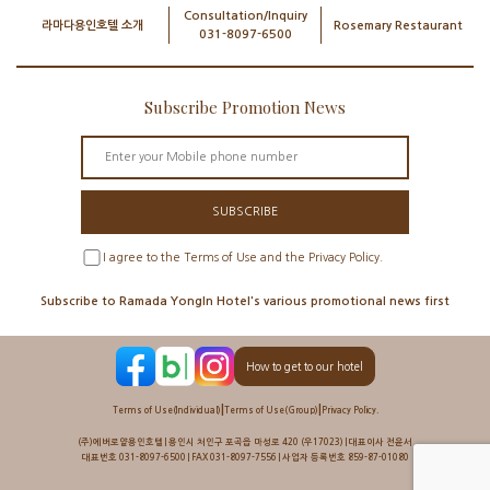
Consultation/Inquiry
라마다용인호텔 소개
Rosemary Restaurant
031-8097-6500
Subscribe Promotion News
SUBSCRIBE
I agree to the Terms of Use and the Privacy Policy.
Subscribe to Ramada YongIn Hotel's various promotional news first
How to get to our hotel
|
|
Terms of Use(Individual)
Terms of Use(Group)
Privacy Policy.
(주)에버로얄용인호텔 | 용인시 처인구 포곡읍 마성로 420 (우17023) | 대표이사 전윤서
대표번호 031-8097-6500 | FAX 031-8097-7556 | 사업자 등록번호 859-87-01080