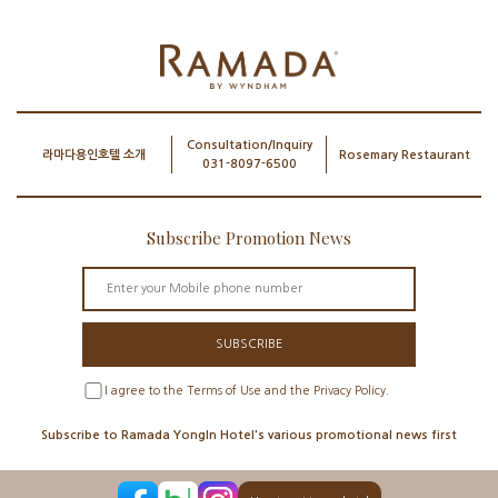
Consultation/Inquiry
라마다용인호텔 소개
Rosemary Restaurant
031-8097-6500
Subscribe Promotion News
SUBSCRIBE
I agree to the Terms of Use and the Privacy Policy.
Subscribe to Ramada YongIn Hotel's various promotional news first