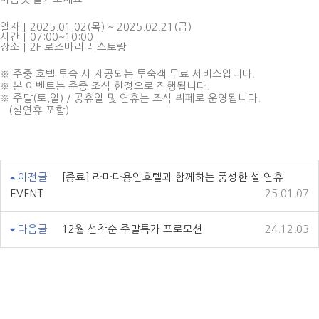
일자｜2025.01.02(목) ~ 2025.02.21(금)
시간｜07:00~10:00
장소｜2F 로즈마리 레스토랑
※ 주중 호텔 투숙 시 제공되는 투숙객 무료 서비스입니다.
※ 본 이벤트는 주중 조식 한정으로 진행됩니다.
※ 주말(토,일) / 공휴일 및 연휴는 조식 뷔페로 운영됩니다.
(설연휴 포함)
이전글
[종료] 라마다용인호텔과 함께하는 풍성한 설 연휴
EVENT
25.01.07
다음글
12월 선착순 주말특가 프로모션
24.12.03