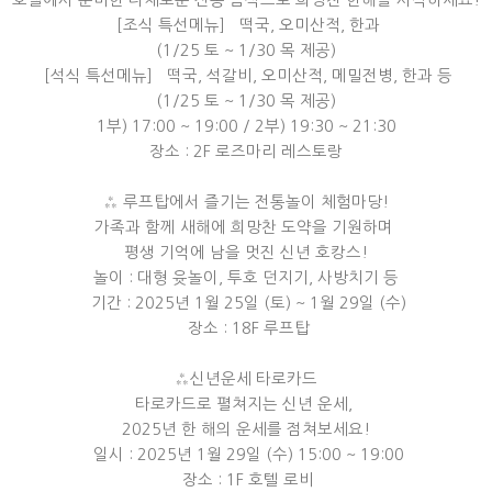
호텔에서 준비한 다채로운 전통 음식으로 희망찬 한해를 시작하세요!
［조식 특선메뉴］ 떡국, 오미산적, 한과
(1/25 토 ~ 1/30 목 제공)
［석식 특선메뉴］ 떡국, 석갈비, 오미산적, 메밀전병, 한과 등
(1/25 토 ~ 1/30 목 제공)
1부) 17:00 ~ 19:00 / 2부) 19:30 ~ 21:30
장소 : 2F 로즈마리 레스토랑
⁂ 루프탑에서 즐기는 전통놀이 체험마당!
가족과 함께 새해에 희망찬 도약을 기원하며
평생 기억에 남을 멋진 신년 호캉스!
놀이 : 대형 윳놀이, 투호 던지기, 사방치기 등
기간 : 2025년 1월 25일 (토) ~ 1월 29일 (수)
장소 : 18F 루프탑
⁂신년운세 타로카드
타로카드로 펼쳐지는 신년 운세,
2025년 한 해의 운세를 점쳐보세요!
일시 : 2025년 1월 29일 (수) 15:00 ~ 19:00
장소 : 1F 호텔 로비