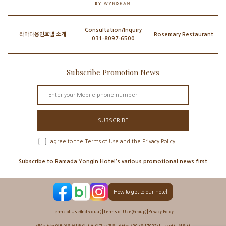
Consultation/Inquiry
라마다용인호텔 소개
Rosemary Restaurant
031-8097-6500
Subscribe Promotion News
SUBSCRIBE
I agree to the Terms of Use and the Privacy Policy.
Subscribe to Ramada YongIn Hotel's various promotional news first
How to get to our hotel
|
|
Terms of Use(Individual)
Terms of Use(Group)
Privacy Policy.