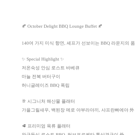
🍂 October Delight BBQ Lounge Buffet 🍂
140여 가지 미식 향연, 셰프가 선보이는 BBQ 라운지의
✨ Special Highlight ✨
저온숙성 안심 로스트 바베큐
마늘 전복 버터구이
허니글레이즈 BBQ 폭립
🥂 시그니처 해산물 플래터
가을그릴새우, 백된장 메로 야부라야끼, 샤프란빠에야 外
🥩 프리미엄 육류 플래터
와규등심 로스트 BBQ, 허브포르케타 통삼겹구이 外