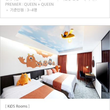
PREMIER : QUEEN + QUEEN
기준인원 : 3~4명
[
KIDS Rooms
]