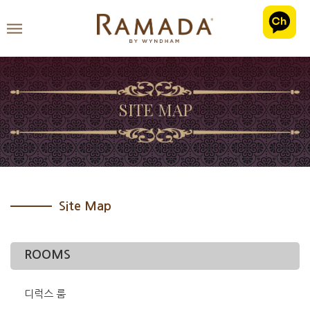
SITE MAP
Site Map
ROOMS
디럭스 룸